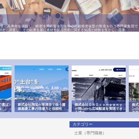
品質と高寿命を目指し、精密冷間鍛造金型を中心に超精密金型の製造を行う専門家集団で
綿密に調査し、その結果を基に素材や製品技術に関する知識と経験を生かし、迅速…
で選ば
株式会社翔栄が草津市で担う建
株式会社ＯＮＯｃｏｍｐａｎｙ
株式
み
築基礎工事の現場力と信頼性
が岡山から広域配送を実現でき
ンの
る理由
産形
カテゴリー
士業（専門職種）