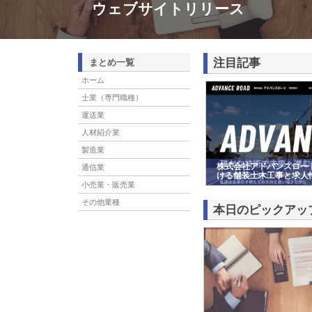
ウェブサイトリリース
注目記事
まとめ一覧
ホーム
士業（専門職種）
運送業
人材紹介業
製造業
株式会社アドバンスロー
通信業
ける舗装土木工事と求人
小売業・販売業
その他業種
本日のピックアッ