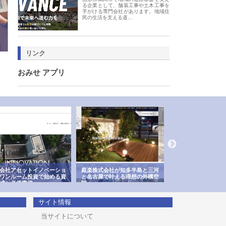
る企業として、舗装工事や土木工事を
手がける専門会社があります。地域住
民の生活を支える道…
リンク
おみせ アプリ
会社アセットイノベーショ
庭楽株式会社が知多半島と三河
株式会社ナツハラが
ワンルーム投資で始める資
と名古屋で叶える理想の外構空
で滋賀の暮らしを支
成と老後準備
間
サイト情報
当サイトについて