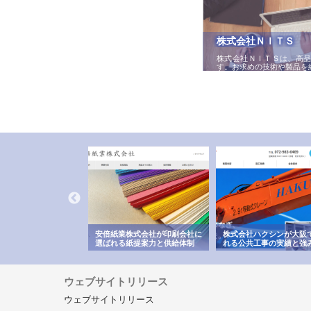
株式会社ＮＩＴＳ
株式会社ＮＩＴＳは、高
す。お求めの技術や製品を
ワインエクスプレスが
安倍紙業株式会社が印刷会社に
株式会社ハクシンが大阪
果物流を支える理由と
選ばれる紙提案力と供給体制
れる公共工事の実績と強
ー待遇
ウェブサイトリリース
ウェブサイトリリース