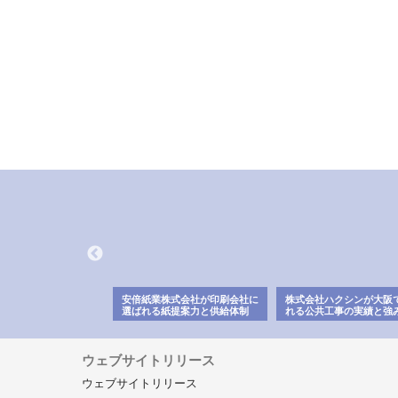
ワインエクスプレスが
安倍紙業株式会社が印刷会社に
株式会社ハクシンが大阪
果物流を支える理由と
選ばれる紙提案力と供給体制
れる公共工事の実績と強
ー待遇
ウェブサイトリリース
ウェブサイトリリース