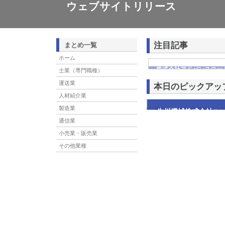
ウェブサイトリリース
注目記事
まとめ一覧
ホーム
株式会社アドバンスロー
士業（専門職種）
ける舗装土木工事と求人
運送業
本日のピックアッ
人材紹介業
製造業
生川機械株式会社
生川機械株式会社は、愛知
掛けています。求められた
通信業
小売業・販売業
その他業種