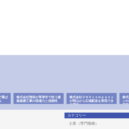
で選ば
株式会社翔栄が草津市で担う建
株式会社ＯＮＯｃｏｍｐａｎｙ
株式
み
築基礎工事の現場力と信頼性
が岡山から広域配送を実現でき
ンの
る理由
産形
カテゴリー
士業（専門職種）