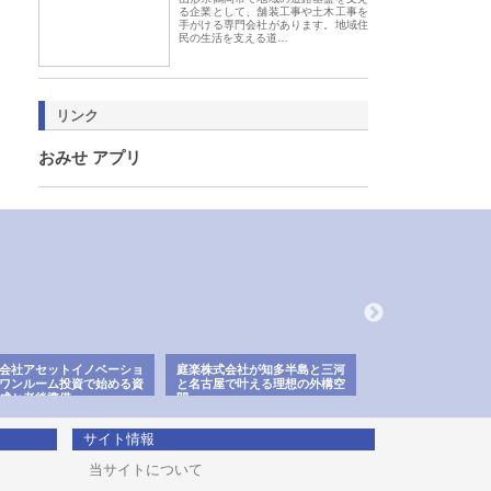
る企業として、舗装工事や土木工事を
手がける専門会社があります。地域住
民の生活を支える道…
リンク
おみせ アプリ
会社アセットイノベーショ
庭楽株式会社が知多半島と三河
株式会社ナツハラが
ワンルーム投資で始める資
と名古屋で叶える理想の外構空
で滋賀の暮らしを支
成と老後準備
間
サイト情報
当サイトについて