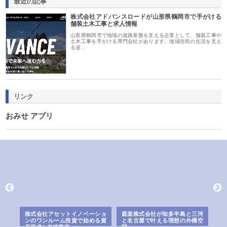
最近の記事
株式会社アドバンスロードが山形県鶴岡市で手がける
舗装土木工事と求人情報
山形県鶴岡市で地域の道路基盤を支える企業として、舗装工事や
土木工事を手がける専門会社があります。地域住民の生活を支え
る道…
リンク
おみせ アプリ
ｎｙ
株式会社アセットイノベーショ
庭楽株式会社が知多半島と三河
株
でき
ンのワンルーム投資で始める資
と名古屋で叶える理想の外構空
で
産形成と老後準備
間